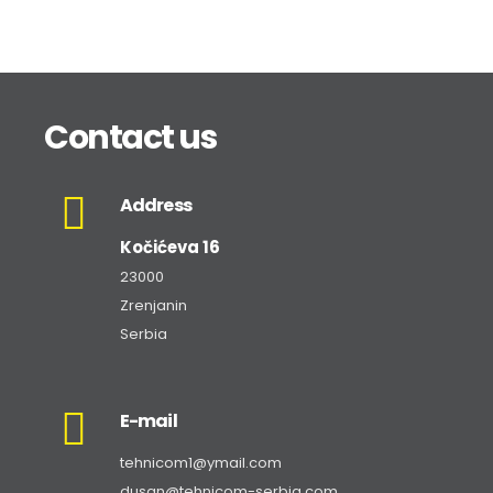
Contact us
Address
Kočićeva 16
23000
Zrenjanin
Serbia
E-mail
tehnicom1@ymail.com
dusan@tehnicom-serbia.com