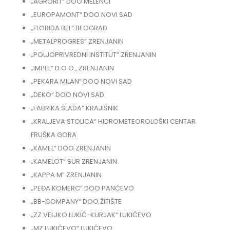
„AGRORIT“ DOO MELENCI
„EUROPAMONT“ DOO NOVI SAD
„FLORIDA BEL“ BEOGRAD
„METALPROGRES“ ZRENJANIN
„POLJOPRIVREDNI INSTITUT“ ZRENJANIN
„IMPEL“ D.O.O., ZRENJANIN
„PEKARA MILAN“ DOO NOVI SAD
„DEKO“ DOO NOVI SAD
„FABRIKA SLADA“ KRAJIŠNIK
„KRALJEVA STOLICA“ HIDROMETEOROLOŠKI CENTAR
FRUŠKA GORA
„KAMEL“ DOO ZRENJANIN
„KAMELOT“ SUR ZRENJANIN
„KAPPA M“ ZRENJANIN
„PEĐA KOMERC“ DOO PANČEVO
„BB-COMPANY“ DOO ŽITIŠTE
„ZZ VELJKO LUKIĆ-KURJAK“ LUKIĆEVO
„MZ LUKIĆEVO“ LUKIĆEVO