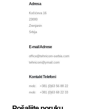
Adresa
Kočićeva 16
23000
Zrenjanin
Srbija
E-mail Adrese
office@tehnicom-serbia.com
tehnicom@ymail.com
Kontakt Telefoni
mob: +381 (0)63 56 88 22
mob: +381 (0)63 68 22 33
Pošaljite poruku