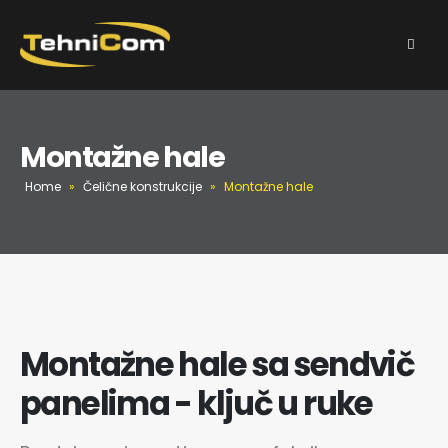
Montažne hale
Home
»
Čelične konstrukcije
»
Montažne hale
Montažne hale sa sendvič
panelima - ključ u ruke