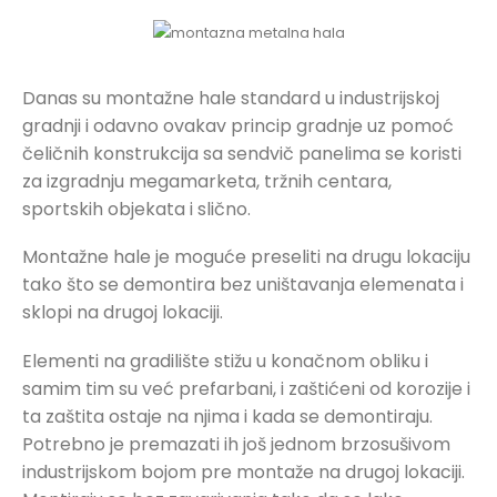
Danas su montažne hale standard u industrijskoj
gradnji i odavno ovakav princip gradnje uz pomoć
čeličnih konstrukcija sa sendvič panelima se koristi
za izgradnju megamarketa, tržnih centara,
sportskih objekata i slično.
Montažne hale je moguće preseliti na drugu lokaciju
tako što se demontira bez uništavanja elemenata i
sklopi na drugoj lokaciji.
Elementi na gradilište stižu u konačnom obliku i
samim tim su već prefarbani, i zaštićeni od korozije i
ta zaštita ostaje na njima i kada se demontiraju.
Potrebno je premazati ih još jednom brzosušivom
industrijskom bojom pre montaže na drugoj lokaciji.