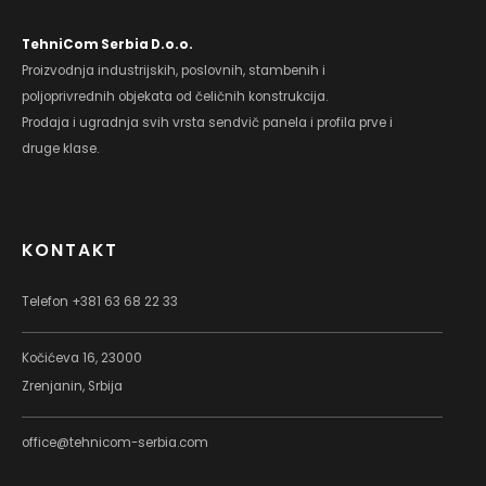
TehniCom Serbia D.o.o.
Proizvodnja industrijskih, poslovnih, stambenih i
poljoprivrednih objekata od čeličnih konstrukcija.
Prodaja i ugradnja svih vrsta sendvič panela i profila prve i
druge klase.
KONTAKT
Telefon +381 63 68 22 33
Kočićeva 16, 23000
Zrenjanin, Srbija
office@tehnicom-serbia.com