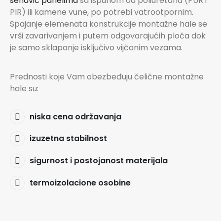
sendvič panelima
sa ispunom od poliuretana (PUR i
PIR) ili kamene vune, po potrebi vatrootpornim.
Spajanje elemenata konstrukcije montažne hale se
vrši zavarivanjem i putem odgovarajućih ploča dok
je samo sklapanje isključivo vijčanim vezama.
Prednosti koje Vam obezbeđuju čelične montažne
hale su:
niska cena održavanja
izuzetna stabilnost
sigurnost i postojanost materijala
termoizolacione osobine