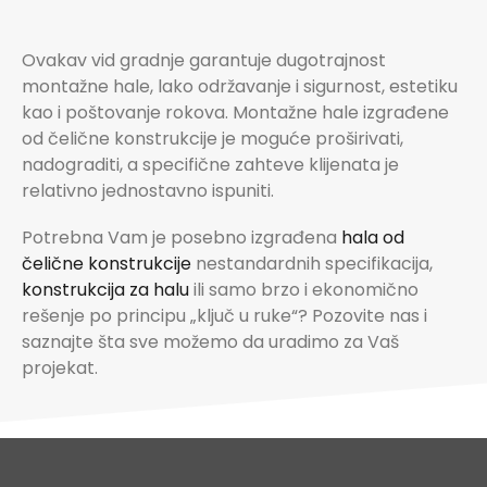
Ovakav vid gradnje garantuje dugotrajnost
montažne hale, lako održavanje i sigurnost, estetiku
kao i poštovanje rokova. Montažne hale izgrađene
od čelične konstrukcije je moguće proširivati,
nadograditi, a specifične zahteve klijenata je
relativno jednostavno ispuniti.
Potrebna Vam je posebno izgrađena
hala od
čelične konstrukcije
nestandardnih specifikacija,
konstrukcija za halu
ili samo brzo i ekonomično
rešenje po principu „ključ u ruke“? Pozovite nas i
saznajte šta sve možemo da uradimo za Vaš
projekat.