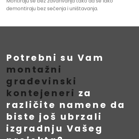
Montiraju se bez zavarivanja tako da se lako
demontiraju bez sečenja i uništavanja.
Potrebni su Vam
montažni
građevinski
kontejeneri
za
različite namene da
biste još ubrzali
izgradnju Vašeg