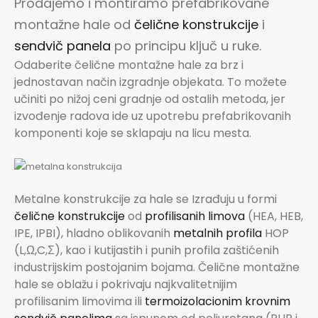
Prodajemo i montiramo prefabrikovane
montažne hale od
čelične konstrukcije
i
sendvič panela
po principu ključ u ruke.
Odaberite čelične montažne hale za brz i
jednostavan način izgradnje objekata. To možete
učiniti po nižoj ceni gradnje od ostalih metoda, jer
izvođenje radova ide uz upotrebu prefabrikovanih
komponenti koje se sklapaju na licu mesta.
Metalne konstrukcije za hale se Izrađuju u formi
čelične konstrukcije
od
profilisanih limova
(HEA, HEB,
IPE, IPBI), hladno oblikovanih
metalnih profila
HOP
(L,Ω,C,Σ), kao i kutijastih i punih profila zaštićenih
industrijskim postojanim bojama. Čelične montažne
hale se oblažu i pokrivaju najkvalitetnijim
profilisanim limovima ili
termoizolacionim krovnim