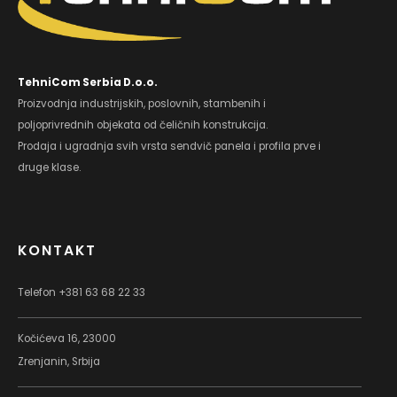
TehniCom Serbia D.o.o.
Proizvodnja industrijskih, poslovnih, stambenih i
poljoprivrednih objekata od čeličnih konstrukcija.
Prodaja i ugradnja svih vrsta sendvič panela i profila prve i
druge klase.
KONTAKT
Telefon +381 63 68 22 33
Kočićeva 16, 23000
Zrenjanin, Srbija