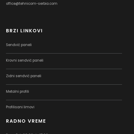
office@tehnicom-serbia.com
BRZI LINKOVI
Sendvič paneli
Krovni sendvič paneli
Zidni sendvič paneli
Metalni profili
Profilisani limovi
RADNO VREME