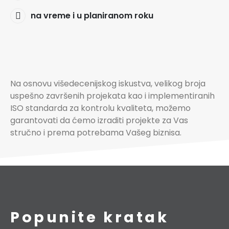
na vreme i u planiranom roku
Na osnovu višedecenijskog iskustva, velikog broja
uspešno završenih projekata kao i implementiranih
ISO standarda za kontrolu kvaliteta, možemo
garantovati da ćemo izraditi projekte za Vas
stručno i prema potrebama Vašeg biznisa.
Popunite kratak