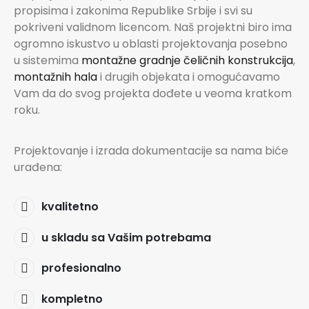
propisima i zakonima Republike Srbije i svi su
pokriveni validnom licencom. Naš projektni biro ima
ogromno iskustvo u oblasti projektovanja posebno
u sistemima
montažne gradnje čeličnih konstrukcija
,
montažnih hala
i drugih objekata i omogućavamo
Vam da do svog projekta dođete u veoma kratkom
roku.
Projektovanje i izrada dokumentacije sa nama biće
urađena:
kvalitetno
u skladu sa Vašim potrebama
profesionalno
kompletno