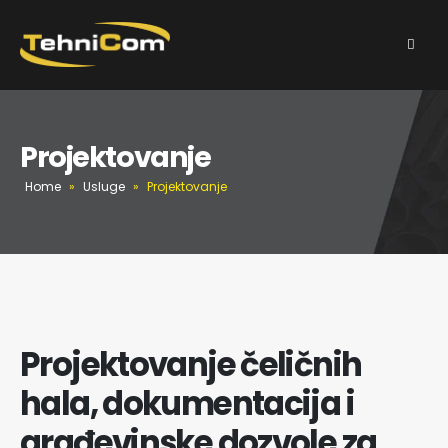
Projektovanje
Home
»
Usluge
»
Projektovanje
Projektovanje čeličnih
hala, dokumentacija i
građevinske dozvole za