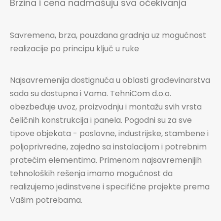
Brzina i cena nadmašuju sva očekivanja
Savremena, brza, pouzdana gradnja uz mogućnost
realizacije po principu ključ u ruke
Najsavremenija dostignuća u oblasti građevinarstva
sada su dostupna i Vama. TehniCom d.o.o.
obezbeđuje uvoz, proizvodnju i montažu svih vrsta
čeličnih konstrukcija i panela. Pogodni su za sve
tipove objekata - poslovne, industrijske, stambene i
poljoprivredne, zajedno sa instalacijom i potrebnim
pratećim elementima. Primenom najsavremenijih
tehnoloških rešenja imamo mogućnost da
realizujemo jedinstvene i specifične projekte prema
Vašim potrebama.