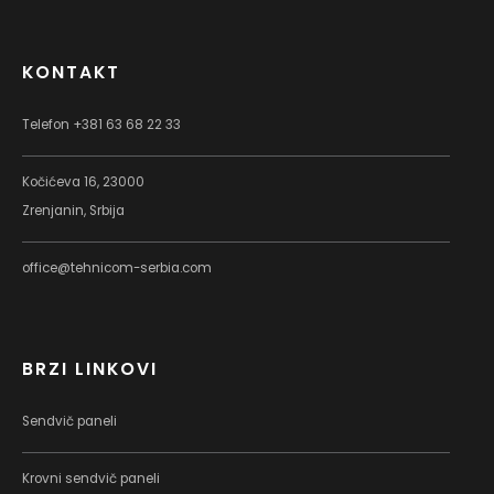
KONTAKT
Telefon +381 63 68 22 33
Kočićeva 16, 23000
Zrenjanin, Srbija
office@tehnicom-serbia.com
BRZI LINKOVI
Sendvič paneli
Krovni sendvič paneli