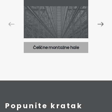
Čelične montažne hale
Popunite kratak